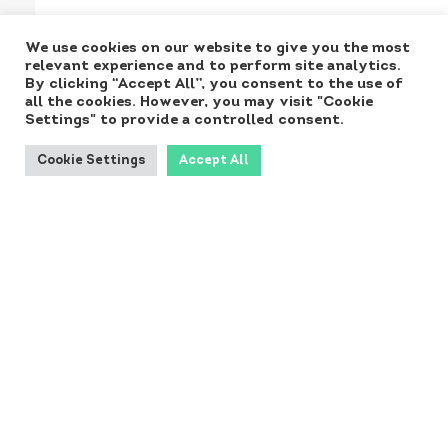
We use cookies on our website to give you the most
relevant experience and to perform site analytics.
By clicking “Accept All”, you consent to the use of
all the cookies. However, you may visit "Cookie
Settings" to provide a controlled consent.
Cookie Settings
Accept All
Produced for the
Ministry by:
Kontakt NORA: norainfo@dst.dk
Copyright 2024
Tilgængelighed, Persondata & Cookies